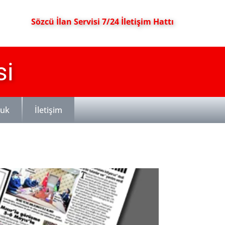
Sözcü İlan Servisi 7/24 İletişim Hattı
si
luk
İletişim