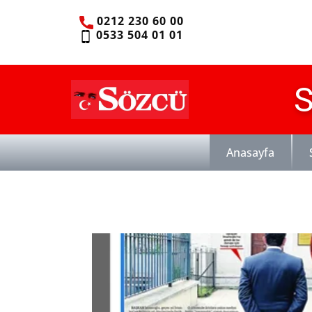
0212 230 60 00
0533 504 01 01
S
Anasayfa