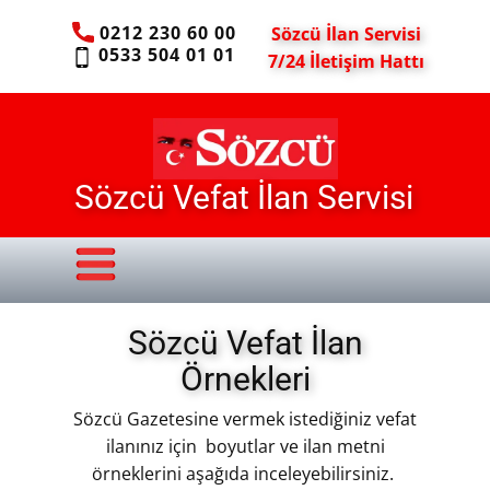
0212 230 60 00
Sözcü İlan Servisi
0533 504 01 01
7/24 İletişim Hattı
Sözcü Vefat İlan Servisi
Sözcü Vefat İlan
Örnekleri
Sözcü Gazetesine vermek istediğiniz vefat
ilanınız için boyutlar ve ilan metni
örneklerini aşağıda inceleyebilirsiniz.