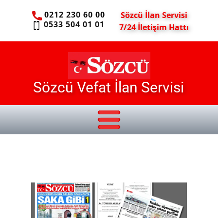
0212 230 60 00
Sözcü İlan Servisi
0533 504 01 01
7/24 İletişim Hattı
Sözcü Vefat İlan Servisi