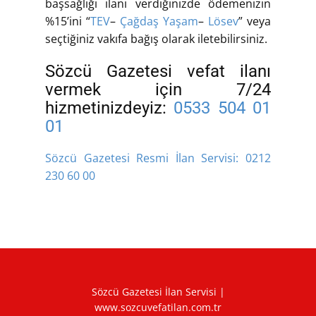
başsağlığı ilanı verdiğinizde ödemenizin
%15’ini “
TEV
–
Çağdaş Yaşam
–
Lösev
” veya
seçtiğiniz vakıfa bağış olarak iletebilirsiniz.
Sözcü Gazetesi vefat ilanı
vermek için 7/24
hizmetinizdeyiz:
0533 504 01
01
Sözcü Gazetesi Resmi İlan Servisi:
0212
230 60 00
Sözcü Gazetesi İlan Servisi |
www.sozcuvefatilan.com.tr