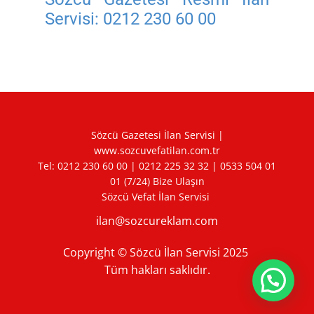
Servisi:
0212 230 60 00
Sözcü Gazetesi İlan Servisi |
www.sozcuvefatilan.com.tr
Tel:
0212 230 60 00
|
0212 225 32 32
|
0533 504 01
01
(7/24) Bize Ulaşın
Sözcü Vefat İlan Servisi
ilan@sozcureklam.com
Copyright © Sözcü İlan Servisi 2025
Tüm hakları saklıdır.