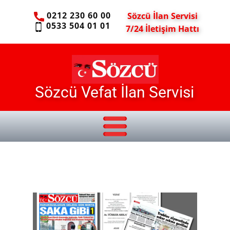
0212 230 60 00
Sözcü İlan Servisi
0533 504 01 01
7/24 İletişim Hattı
Sözcü Vefat İlan Servisi