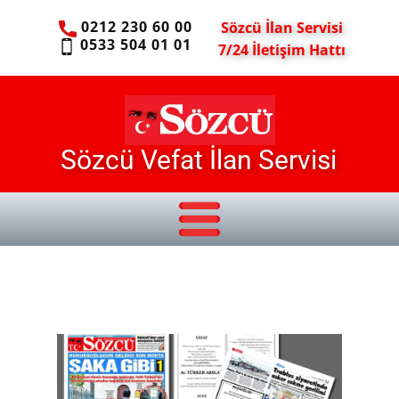
0212 230 60 00
Sözcü İlan Servisi
0533 504 01 01
7/24 İletişim Hattı
Sözcü Vefat İlan Servisi