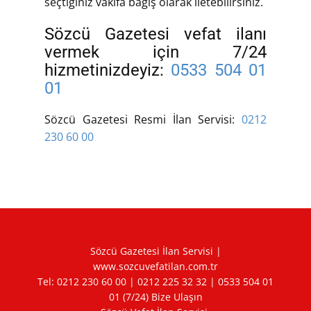
seçtiğiniz vakıfa bağış olarak iletebilirsiniz.
Sözcü Gazetesi vefat ilanı
vermek için 7/24
hizmetinizdeyiz:
0533 504 01
01
Sözcü Gazetesi Resmi İlan Servisi:
0212
230 60 00
Sözcü Gazetesi İlan Servisi |
www.sozcuvefatilan.com.tr
Tel:
0212 230 60 00
|
0212 225 32 32
|
0533 504 01
01
(7/24) Bize Ulaşın