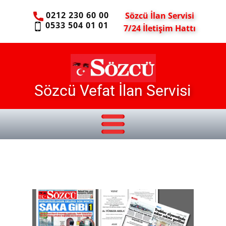
0212 230 60 00
Sözcü İlan Servisi
0533 504 01 01
7/24 İletişim Hattı
Sözcü Vefat İlan Servisi