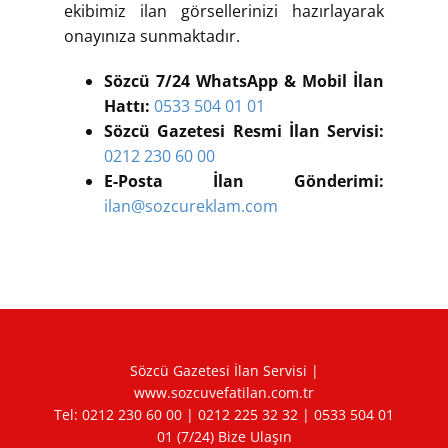
ekibimiz ilan görsellerinizi hazırlayarak
onayınıza sunmaktadır.
Sözcü 7/24 WhatsApp & Mobil İlan
Hattı:
0533 504 01 01
Sözcü Gazetesi Resmi İlan Servisi:
0212 230 60 00
E-Posta İlan Gönderimi:
ilan@sozcureklam.com
Sözcü Gazetesi İlan Servisi |
www.sozcuvefatilan.com.tr
Tel:
0212 230 60 00
|
0212 225 32 32
|
0533 504 01
01
(7/24) Bize Ulaşın