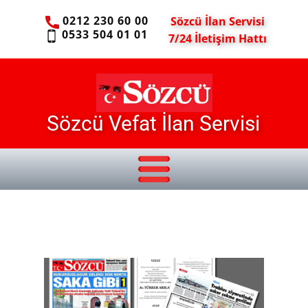
0212 230 60 00
Sözcü İlan Servisi
0533 504 01 01
7/24 İletişim Hattı
Sözcü Vefat İlan Servisi