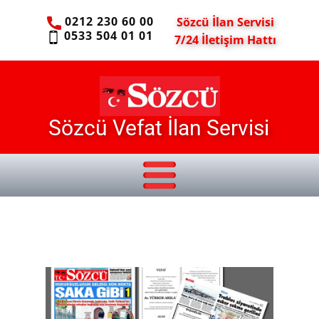
0212 230 60 00
Sözcü İlan Servisi
0533 504 01 01
7/24 İletişim Hattı
Sözcü Vefat İlan Servisi