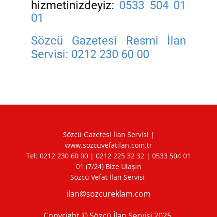
hizmetinizdeyiz:
0533 504 01
01
Sözcü Gazetesi Resmi İlan
Servisi:
0212 230 60 00
Sözcü Gazetesi İlan Servisi |
www.sozcuvefatilan.com.tr
Tel:
0212 230 60 00
|
0212 225 32 32
|
0533 504 01
01
(7/24) Bize Ulaşın
Sözcü Vefat İlan Servisi
ilan@sozcureklam.com
Copyright © Sözcü İlan Servisi 2025