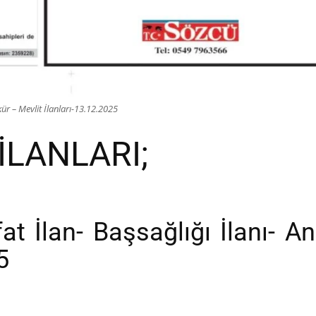
r – Mevlit İlanları-13.12.2025
İLANLARI;
 İlan- Başsağlığı İlanı- An
5