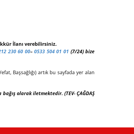
kür İlanı verebilirsiniz.
212 230 60 00
–
0533 504 01 01
(7/24) bize
efat, Başsağlığı) artık bu sayfada yer alan
ıfa bağış olarak iletmektedir. (TEV- ÇAĞDAŞ