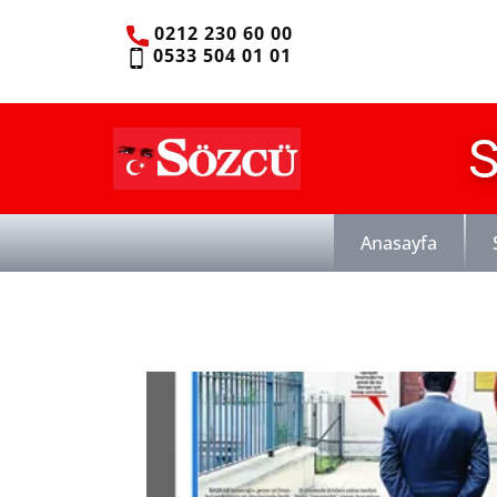
0212 230 60 00
0533 504 01 01
S
Anasayfa