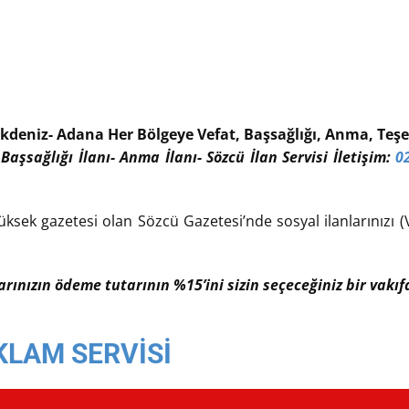
kdeniz- Adana Her Bölgeye Vefat, Başsağlığı, Anma, Teşek
 Başsağlığı İlanı- Anma İlanı- Sözcü İlan Servisi İletişim:
0
üksek gazetesi olan Sözcü Gazetesi’nde sosyal ilanlarınızı (V
larınızın ödeme tutarının %15’ini sizin seçeceğiniz bir vak
KLAM SERVİSİ