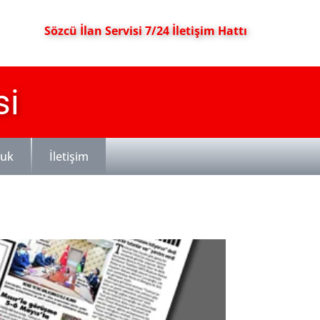
Sözcü İlan Servisi 7/24 İletişim Hattı
si
luk
İletişim