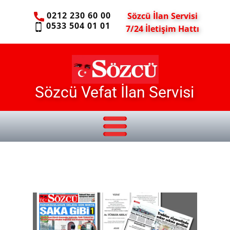
0212 230 60 00
Sözcü İlan Servisi
0533 504 01 01
7/24 İletişim Hattı
Sözcü Vefat İlan Servisi