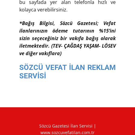
bu sayfada yer alan telefonla hızlı ve
kolayca verebilirsiniz.
*Bağış Bilgisi, Sözcü Gazetesi; Vefat
ilanlarınızın ödeme tutarının %15’ini
sizin seçeceğiniz bir vakıfa bağış olarak
iletmektedir. (TEV- ÇAĞDAŞ YAŞAM- LÖSEV
ve diğer vakıflara)
SÖZCÜ VEFAT İLAN REKLAM
SERVİSİ
Sözcü Gazetesi İlan Servisi |
www.sozcuvefatilan.com.tr