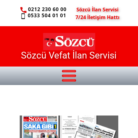
0212 230 60 00
Sözcü İlan Servisi
0533 504 01 01
7/24 İletişim Hattı
Sözcü Vefat İlan Servisi