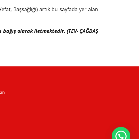
efat, Başsağlığı) artık bu sayfada yer alan
ıfa bağış olarak iletmektedir. (TEV- ÇAĞDAŞ
şın