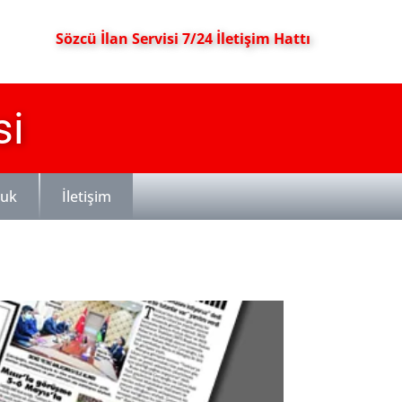
Sözcü İlan Servisi 7/24 İletişim Hattı
si
luk
İletişim