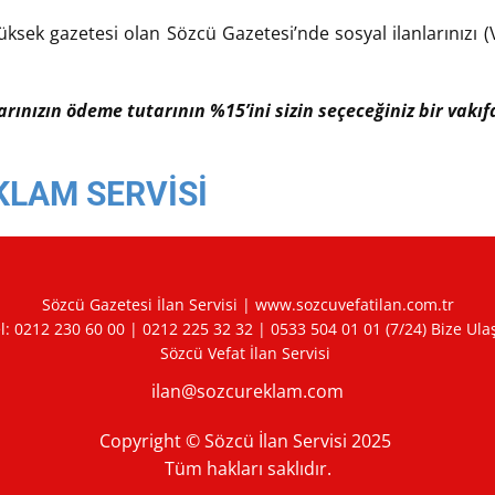
üksek gazetesi olan Sözcü Gazetesi’nde sosyal ilanlarınızı (V
larınızın ödeme tutarının %15’ini sizin seçeceğiniz bir vak
KLAM SERVİSİ
Sözcü Gazetesi İlan Servisi |
www.sozcuvefatilan.com.tr
l:
0212 230 60 00
|
0212 225 32 32
|
0533 504 01 01
(7/24) Bize Ula
Sözcü Vefat İlan Servisi
ilan@sozcureklam.com
Copyright © Sözcü İlan Servisi 2025
Tüm hakları saklıdır.