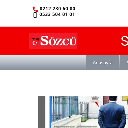
0212 230 60 00
0533 504 01 01
S
Anasayfa