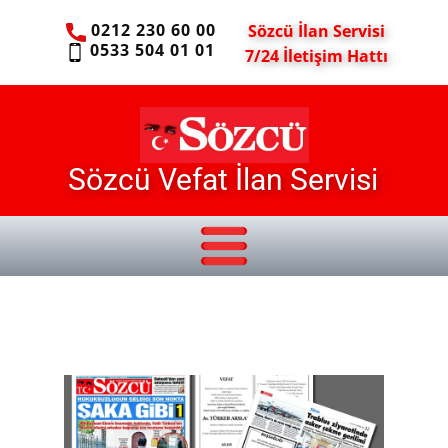
0212 230 60 00
Sözcü İlan Servisi
0533 504 01 01
7/24 İletişim Hattı
Sözcü Vefat İlan Servisi