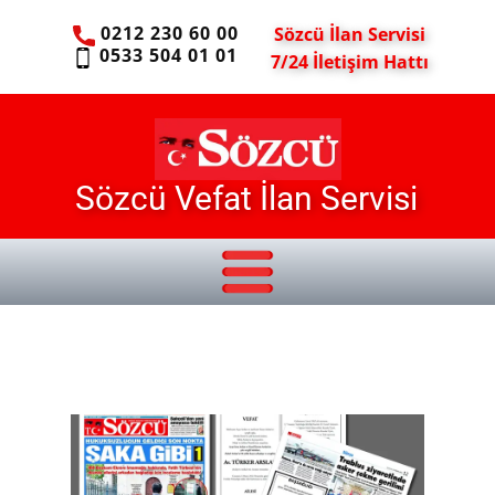
0212 230 60 00
Sözcü İlan Servisi
0533 504 01 01
7/24 İletişim Hattı
Sözcü Vefat İlan Servisi