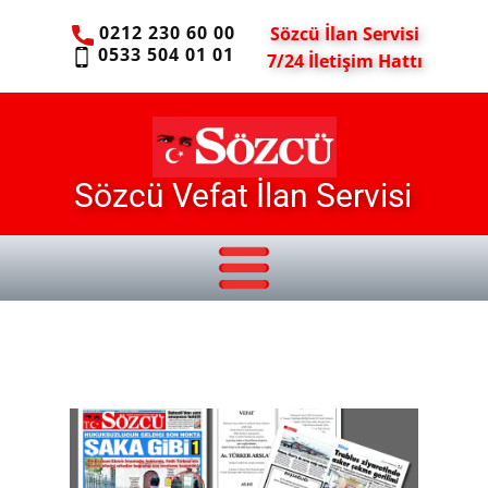
0212 230 60 00
Sözcü İlan Servisi
0533 504 01 01
7/24 İletişim Hattı
Sözcü Vefat İlan Servisi