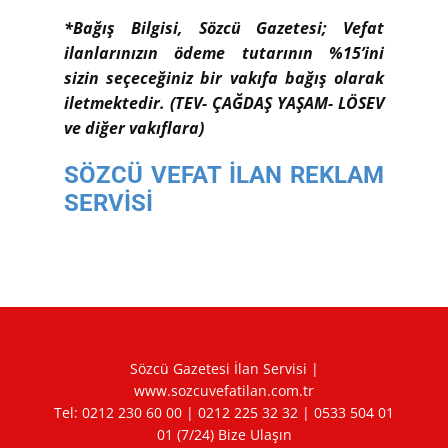
*Bağış Bilgisi, Sözcü Gazetesi; Vefat
ilanlarınızın ödeme tutarının %15’ini
sizin seçeceğiniz bir vakıfa bağış olarak
iletmektedir. (TEV- ÇAĞDAŞ YAŞAM- LÖSEV
ve diğer vakıflara)
SÖZCÜ VEFAT İLAN REKLAM
SERVİSİ
Sözcü Gazetesi İlan Servisi |
www.sozcuvefatilan.com.tr
Tel:
0212 230 60 00
|
0212 225 32 32
|
0533 504 01
01
(7/24) Bize Ulaşın