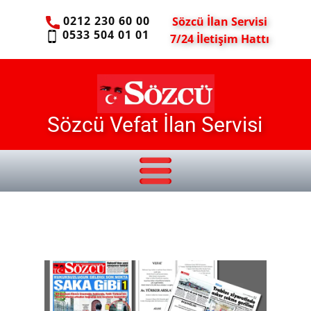
0212 230 60 00
Sözcü İlan Servisi
0533 504 01 01
7/24 İletişim Hattı
Sözcü Vefat İlan Servisi